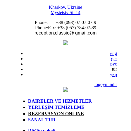
Skip to main content
Kharkov, Ukraine
Mystetstv St. 14
Phone: +38 (093) 07-07-07-9
Phone/Fax: +38 (057) 784-07-89
reception.classic@ gmail.com
eng
ger
рус
tür
укр
logoyu indir
DAİRELER VE HİZMETLER
YERLEŞİM TEMİZLEME
REZERVASYON ONLINE
SANAL TUR
Düğün paketi